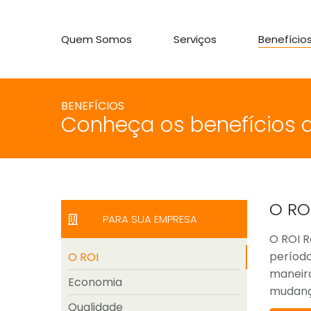
Quem Somos
Serviços
Benefício
BENEFÍCIOS
Conheça os benefícios 
O RO
PARA SUA EMPRESA
O ROI R
período
O ROI
maneira
Economia
mudança
Qualidade